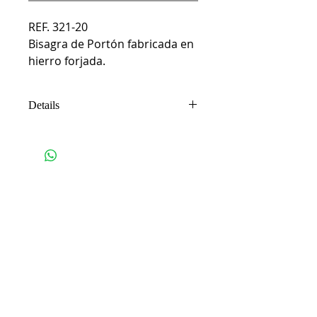
REF. 321-20

Bisagra de Portón fabricada en 
hierro forjada.
Details
Fabricada en pletina de hierro.
Productos
relacionados