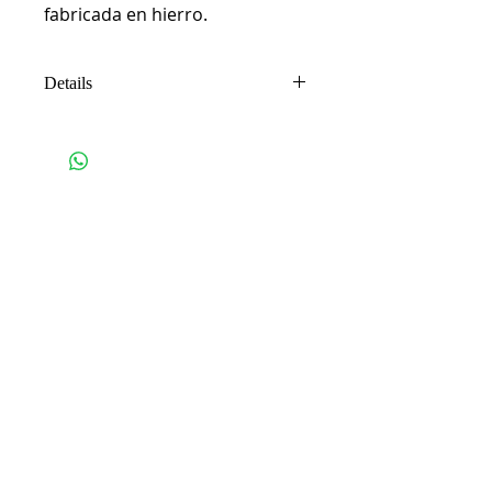
fabricada en hierro.
Details
Fabricada en pletina de hierro de 5
mm de espesor. Medida pala: 70
mm. X 400 mm. Medida ala: 240
mm. X 50 mm.
Productos
relacionados