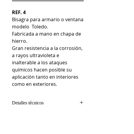
REF. 4
Bisagra para armario o ventana
modelo Toledo.
Fabricada a mano en chapa de
hierro.
Gran resistencia a la corrosión,
a rayos ultravioleta e
inalterable a los ataques
químicos hacen posible su
aplicación tanto en interiores
como en exteriores.
Detalles técnicos
Composición:
Hierro
Medidas:
Pala: 30 mm. X 100 mm.
Ala: 90 mm. X 30 mm. Espesor 2
mm.