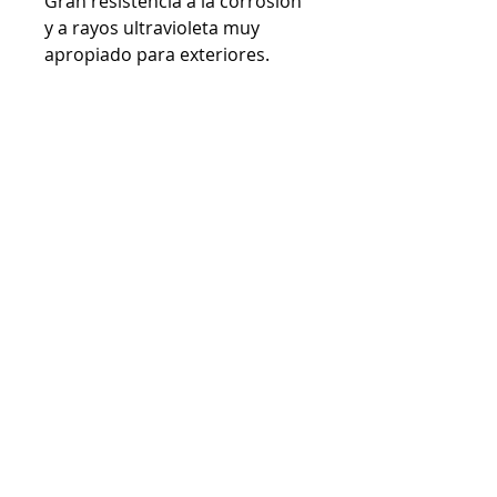
Gran resistencia a la corrosión
y a rayos ultravioleta muy
apropiado para exteriores.
Detalles técnicos
Composición:
hierro forjado.
Acabados:
negro, óxido y pavonado
fragua.
Productos
relacionados