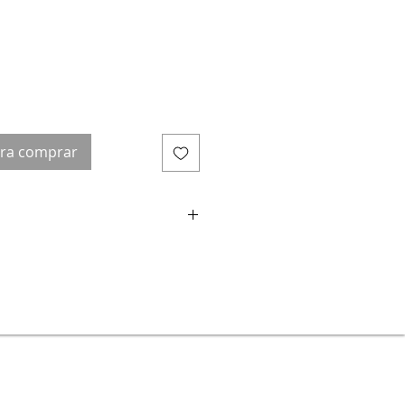
ara comprar
. Medida cerrojo: 40 mm. X 120
ero: 95 mm. X 30 mm.