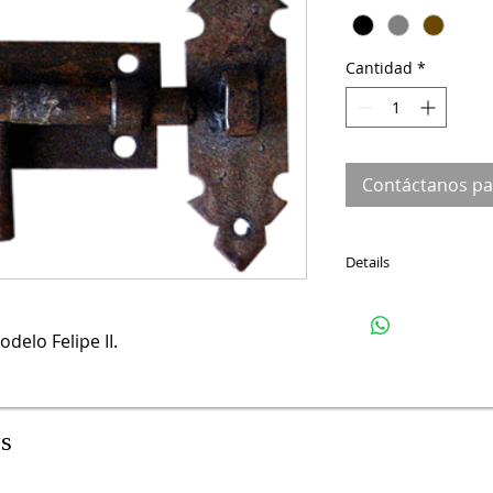
Cantidad
*
Contáctanos p
Details
Fabricado en hierro
mm. Medida cerrad
odelo Felipe II.
os